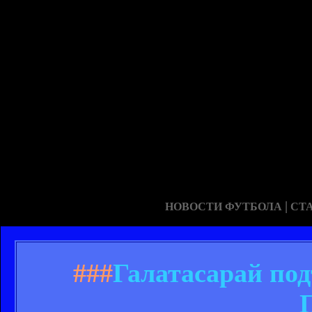
|
НОВОСТИ ФУТБОЛА
СТ
###
Галатасарай под